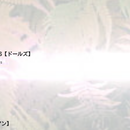
’S【ドールズ】
's
アン】