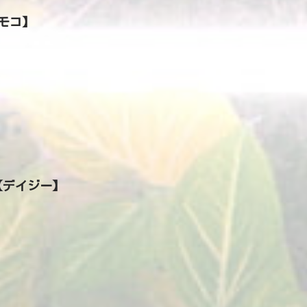
【モコ】
y【デイジー】