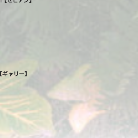
ann【セビアン】
Y【ギャリー】