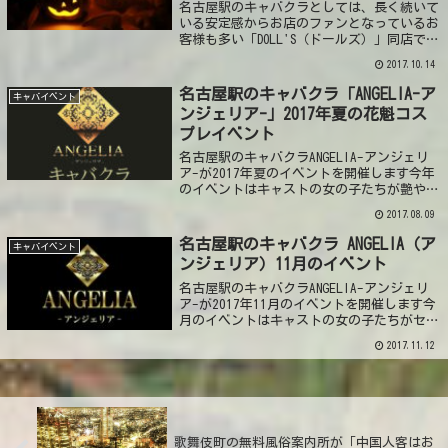
名古屋駅のキャバクラとしては、長く続いて
いる安定感からお店のファンとなっているお
客様も多い「DOLL'S（ドールズ）」同店で行
われる2017年10月イベントの告知ページで
2017.10.14
す。DOLL'S（ドールズ）10月のイベントドー
ルズでは10月もイベン...
名古屋駅のキャバクラ「ANGELIA-ア
キャバイベント
ンジェリア-」2017年夏の花魁コス
プレイベント
名古屋駅のキャバクラANGELIA-アンジェリ
ア-が2017年夏のイベントを開催します今年
のイベントはキャストの女の子たちが艶やか
に映えるコスプレ花魁イベント。普段はドレ
2017.08.09
ス姿の女の子たちが、様々な花魁の衣装にコ
スプレしてお客様をお出迎えしま...
名古屋駅のキャバクラ ANGELIA（ア
キャバイベント
ンジェリア）11月のイベント
名古屋駅のキャバクラANGELIA-アンジェリ
ア-が2017年11月のイベントを開催します今
月のイベントはキャストの女の子たちがセク
シーナイトウェアのコスプレをしてお客様を
2017.11.12
お迎えします。普段はドレス姿の女の子たち
のセクシーな姿にドキドキして...
歌舞伎町の無料風俗案内所が「中国人客はお