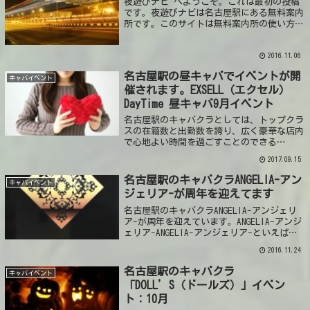
夜遊びナビ へようこそ。これは最初の投稿
です。夜遊びナビは名古屋駅にある無料案内
所です。このサイトは無料案内所の使い方や
名古屋駅での夜遊びの仕方。夜遊びナビの公
式webサイトとなります。
2016.11.06
名古屋駅の昼キャバでイベントが開
キャバイベント
催されます。EXSELL（エクセル）
DayTime 昼キャバ9月イベント
名古屋駅のキャバクラとしては、トップクラ
スの在籍数と出勤数を誇り、広く豪華な店内
で心地よい時間を過ごすことのできる
「EXSELL（エクセル）」で昼キャバの9月イ
2017.09.15
ベントがおこなわれます。EXSELL（エクセ
ル）DayTime 昼キャバリピート...
名古屋駅のキャバクラANGELIA-アン
キャバイベント
ジェリア-が周年を迎えてます
名古屋駅のキャバクラANGELIA-アンジェリ
ア-が周年を迎えています。ANGELIA-アンジ
ェリア-ANGELIA-アンジェリア-といえば、
名古屋駅で11cubesビルの５Fに入っている
2016.11.24
キャバクラです。まだ新しいビルはエントラ
ンスから豪華...
名古屋駅のキャバクラ
キャバイベント
「DOLL’S（ドールズ）」イベン
ト：10月